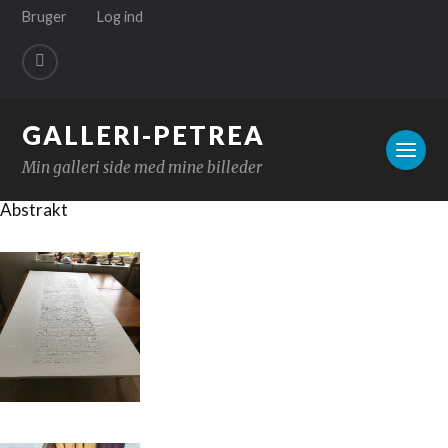
✕
Bruger
Log ind
GALLERI-PETREA
Min galleri side med mine billeder
Abstrakt