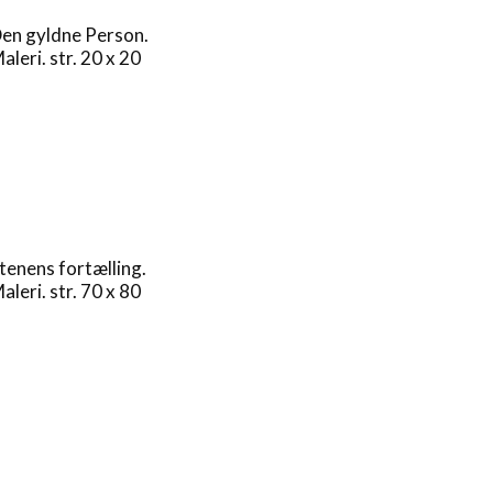
en gyldne Person.
aleri. str. 20 x 20
tenens fortælling.
aleri. str. 70 x 80