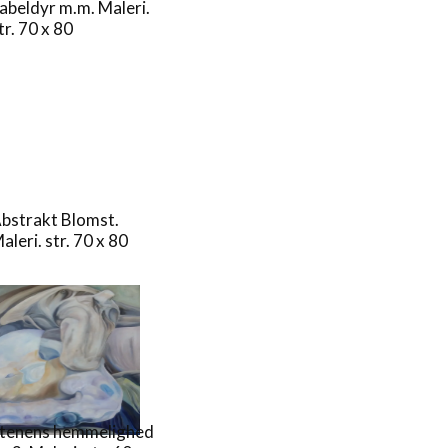
abeldyr m.m. Maleri.
tr. 70 x 80
bstrakt Blomst.
aleri. str. 70 x 80
tenens hemmelighed