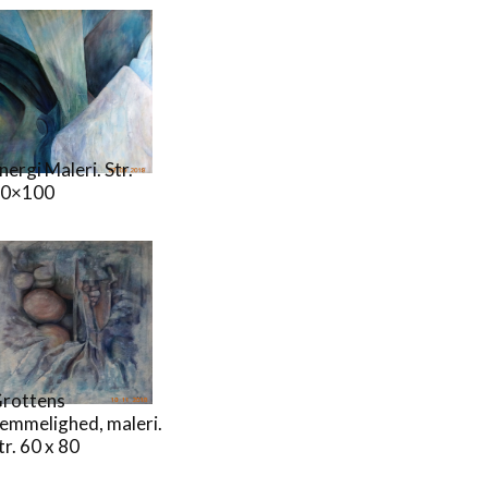
nergi Maleri. Str.
80×100
rottens
emmelighed, maleri.
tr. 60 x 80