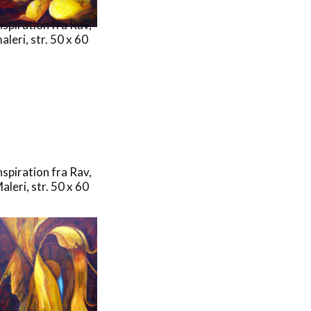
nspiration fra Rav,
aleri, str. 50 x 60
nspiration fra Rav,
aleri, str. 50 x 60