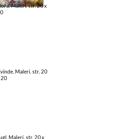
lora. Maleri. str. 20 x
20
vinde. Maleri. str. 20
 20
ugl. Maleri. str. 20 x